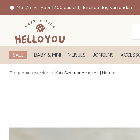
Ma t/m vrij voor 12.00 besteld, dezelfde dag verzonden
SALE
BABY & MINI
MEISJES
JONGENS
ACCESSO
Terug naar overzicht
Kids Sweater Ameland | Natural