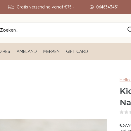
Gratis verzending vanaf €75,-
0646343431
IRES
AMELAND
MERKEN
GIFT CARD
Hello 
Ki
Na
€37,