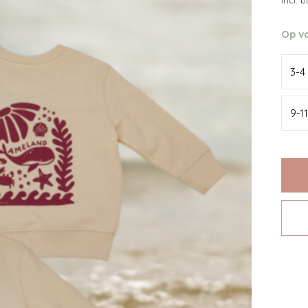
Incl. 
Op v
3-4
9-1