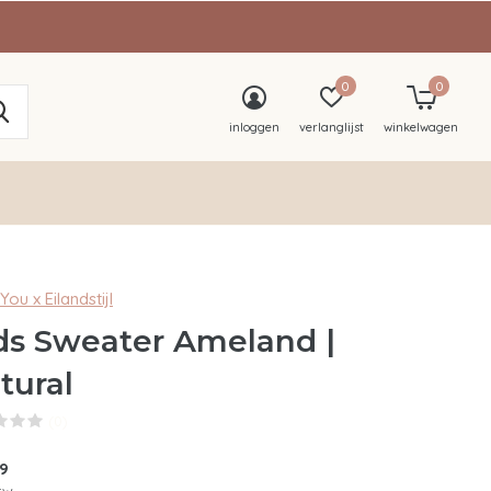
0
0
inloggen
verlanglijst
winkelwagen
You x Eilandstijl
ds Sweater Ameland |
tural
(0)
99