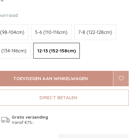
btw
oorraad
 (98-104cm)
5-6 (110-116cm)
7-8 (122-128cm)
1 (134-146cm)
12-13 (152-158cm)
TOEVOEGEN AAN WINKELWAGEN
DIRECT BETALEN
Gratis verzending
Vanaf €75,-