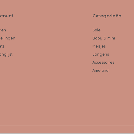
ccount
Categorieën
ren
Sale
tellingen
Baby & mini
ets
Meisjes
anglijst
Jongens
Accessoires
Ameland