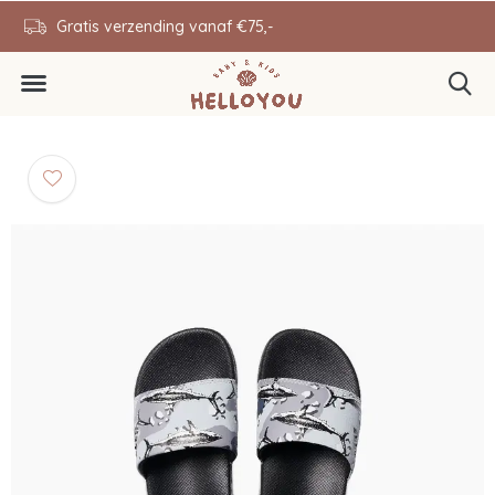
en
Gratis verzending vanaf €75,-
0646343431