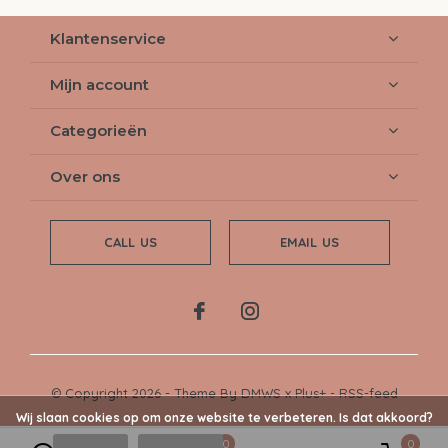
Klantenservice
Mijn account
Categorieën
Over ons
CALL US
EMAIL US
© Copyright
2026
- Theme By
DMWS
x
Plus+
-
RSS-feed
Wij slaan cookies op om onze website te verbeteren. Is dat akkoord?
0
0