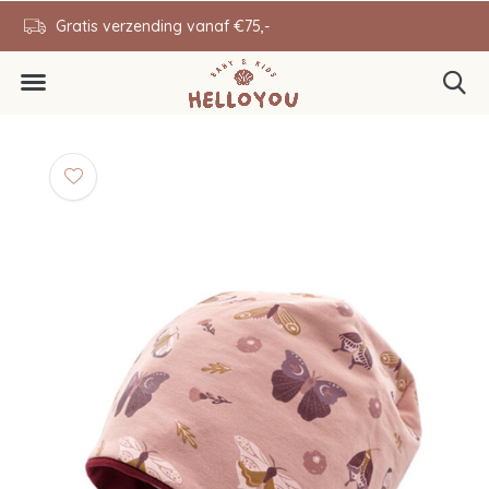
en
Gratis verzending vanaf €75,-
0646343431