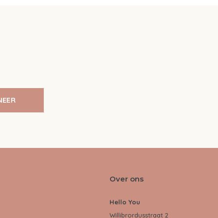
NEER
Over ons
Hello You
Willibrordusstraat 2