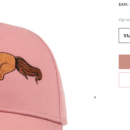
EAN:
Op v
53