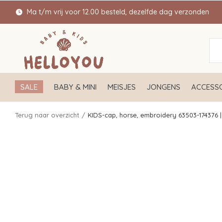
Ma t/m vrij voor 12.00 besteld, dezelfde dag verzonden
SALE
BABY & MINI
MEISJES
JONGENS
ACCESSO
Terug naar overzicht
KIDS-cap, horse, embroidery 63503-174376 |