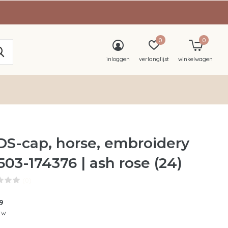
0
0
inloggen
verlanglijst
winkelwagen
DS-cap, horse, embroidery
503-174376 | ash rose (24)
(0)
9
btw