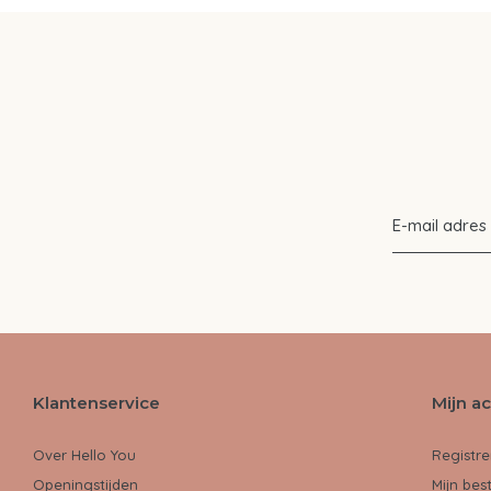
Klantenservice
Mijn a
Over Hello You
Registre
Openingstijden
Mijn bes