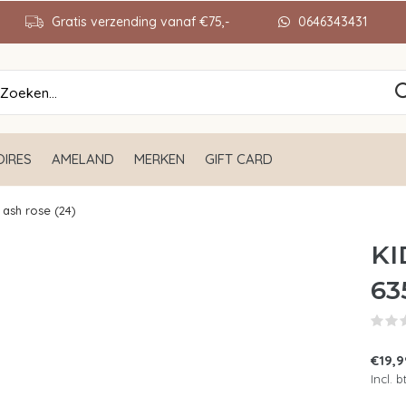
Gratis verzending vanaf €75,-
0646343431
IRES
AMELAND
MERKEN
GIFT CARD
 ash rose (24)
KI
63
€19,9
Incl. 