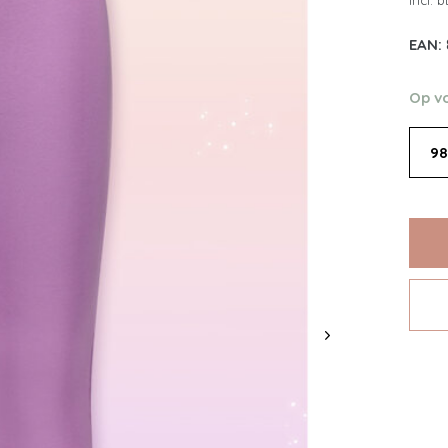
Incl. 
EAN:
Op v
98