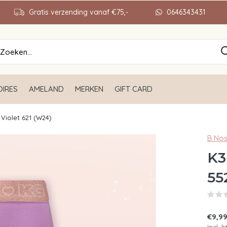
Gratis verzending vanaf €75,-
0646343431
IRES
AMELAND
MERKEN
GIFT CARD
 Violet 621 (W24)
B.No
K3
55
€9,9