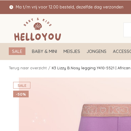
Ma t/m vrij voor 12.00 besteld, dezelfde dag verzonden
SALE
BABY & MINI
MEISJES
JONGENS
ACCESSO
Terug naar overzicht
K3 Lizzy B.Nosy legging Y410-5521 | African
SALE
-50%