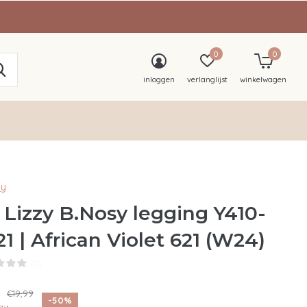
0
0
inloggen
verlanglijst
winkelwagen
sy
 Lizzy B.Nosy legging Y410-
21 | African Violet 621 (W24)
(0)
9
€19,99
-50%