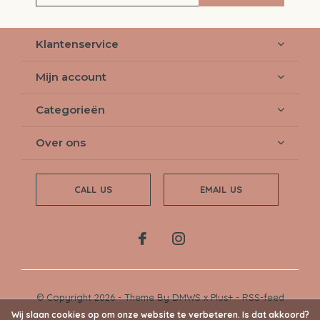
Klantenservice
Mijn account
Categorieën
Over ons
CALL US
EMAIL US
© Copyright
2026
- Theme By
DMWS
x
Plus+
-
RSS-feed
Wij slaan cookies op om onze website te verbeteren. Is dat akkoord?