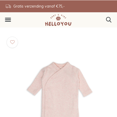
en
Gratis verzending vanaf €75,-
0646343431