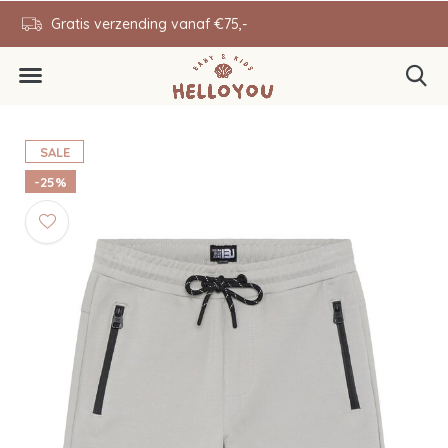
en
Gratis verzending vanaf €75,-
0646343431
SALE
-25%