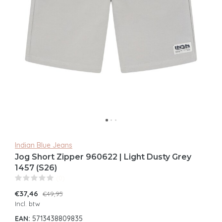
Indian Blue Jeans
Jog Short Zipper 960622 | Light Dusty Grey
1457 (S26)
(0)
€37,46
€49,95
Incl. btw
EAN:
5713438809835