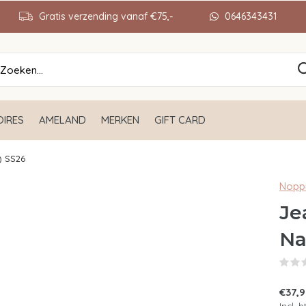
Gratis verzending vanaf €75,-
0646343431
IRES
AMELAND
MERKEN
GIFT CARD
) SS26
Nopp
Je
Na
€37,