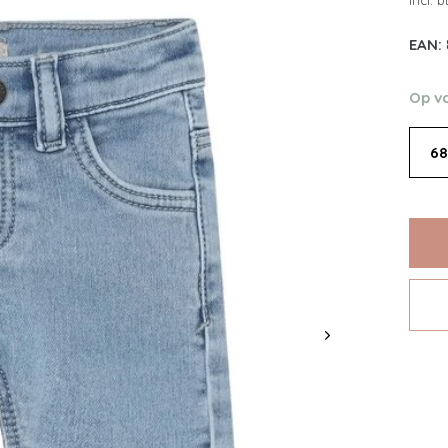
Incl. 
EAN:
Op v
68