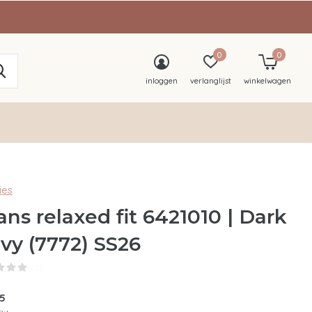
0
0
inloggen
verlanglijst
winkelwagen
ies
ans relaxed fit 6421010 | Dark
vy (7772) SS26
(0)
95