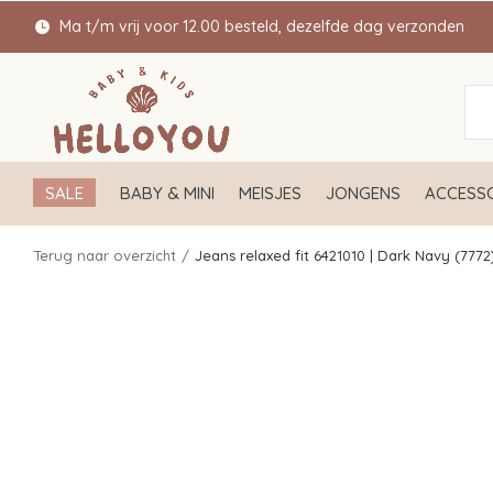
Ma t/m vrij voor 12.00 besteld, dezelfde dag verzonden
SALE
BABY & MINI
MEISJES
JONGENS
ACCESSO
Terug naar overzicht
Jeans relaxed fit 6421010 | Dark Navy (7772