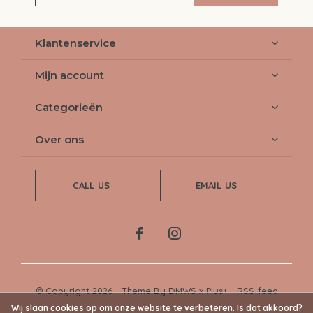
Klantenservice
Mijn account
Categorieën
Over ons
CALL US
EMAIL US
© Copyright
2026
- Theme By
DMWS
x
Plus+
-
RSS-feed
Wij slaan cookies op om onze website te verbeteren. Is dat akkoord?