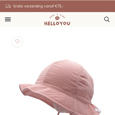
en
Gratis verzending vanaf €75,-
0646343431