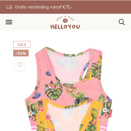
en
Gratis verzending vanaf €75,-
0646343431
SALE
-50%