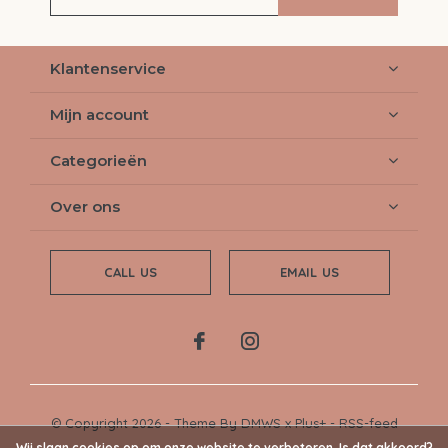
Klantenservice
Mijn account
Categorieën
Over ons
CALL US
EMAIL US
© Copyright
2026
- Theme By
DMWS
x
Plus+
-
RSS-feed
Wij slaan cookies op om onze website te verbeteren. Is dat akkoord?