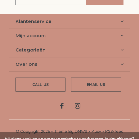
Klantenservice
Mijn account
Categorieën
Over ons
CALL US
EMAIL US
© Copyright
2026
- Theme By
DMWS
x
Plus+
-
RSS-feed
Wij slaan cookies op om onze website te verbeteren. Is dat akkoord?