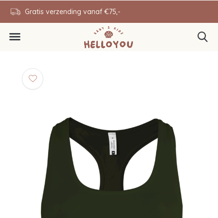
en
Gratis verzending vanaf €75,-
0646343431