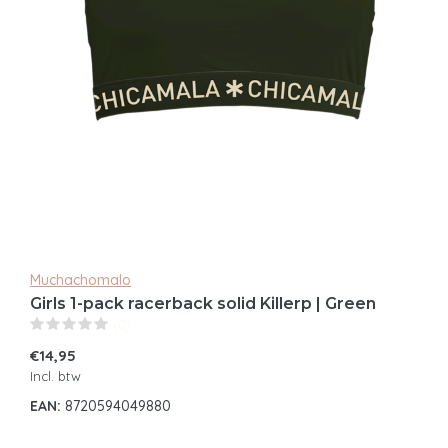
Muchachomalo
Girls 1-pack racerback solid Killerp | Green
(0)
€14,95
Incl. btw
EAN:
8720594049880