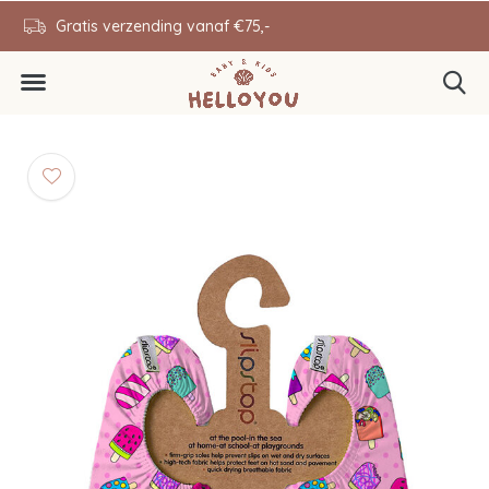
en
Gratis verzending vanaf €75,-
0646343431