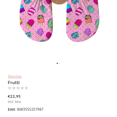
Slipstop
Frutti
(0)
€22,95
Incl. btw
EAN:
8683555257987