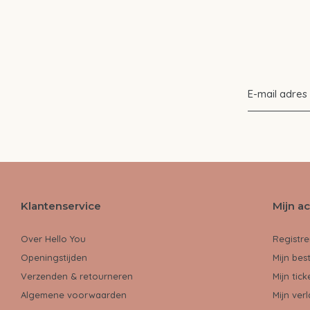
Klantenservice
Mijn a
Over Hello You
Registre
Openingstijden
Mijn bes
Verzenden & retourneren
Mijn tick
Algemene voorwaarden
Mijn verl