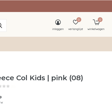
0
0
inloggen
verlanglijst
winkelwagen
eece Col Kids | pink (08)
(0)
9
btw