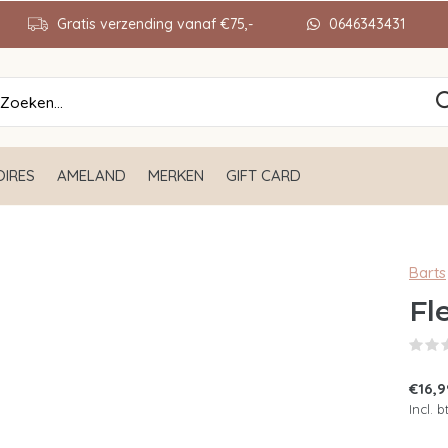
Gratis verzending vanaf €75,-
0646343431
IRES
AMELAND
MERKEN
GIFT CARD
Barts
Fl
€16,9
Incl. 