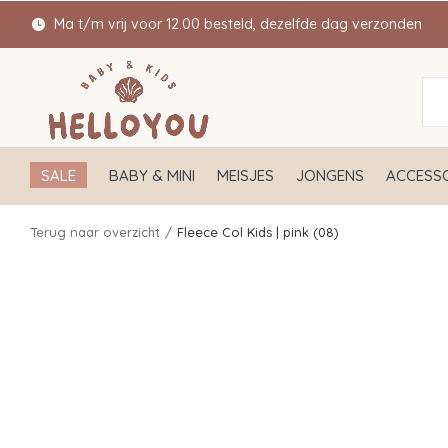
Ma t/m vrij voor 12.00 besteld, dezelfde dag verzonden
SALE
BABY & MINI
MEISJES
JONGENS
ACCESSO
Terug naar overzicht
Fleece Col Kids | pink (08)