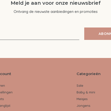
Meld je aan voor onze nieuwsbrief
Ontvang de nieuwste aanbiedingen en promoties
ABON
ccount
Categorieën
ren
Sale
tellingen
Baby & mini
ets
Meisjes
anglijst
Jongens