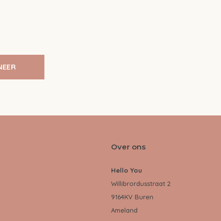
NEER
Over ons
Hello You
Willibrordusstraat 2
9164KV Buren
Ameland