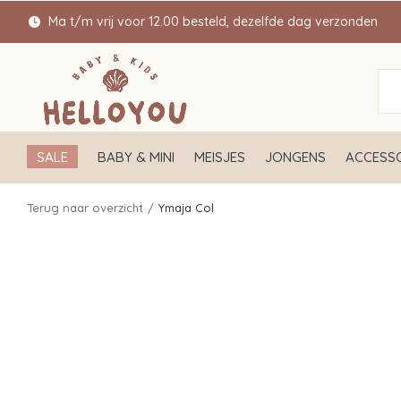
Ma t/m vrij voor 12.00 besteld, dezelfde dag verzonden
SALE
BABY & MINI
MEISJES
JONGENS
ACCESSO
Terug naar overzicht
Ymaja Col