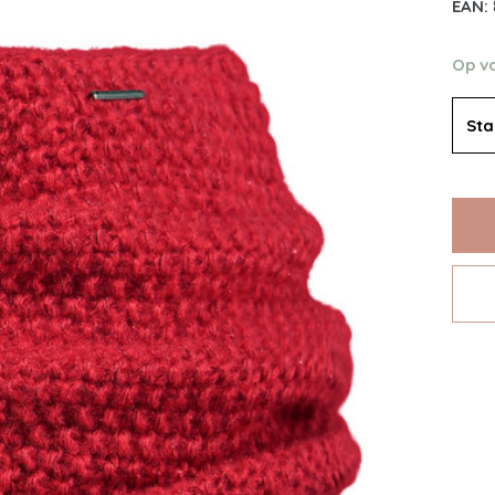
EAN:
Op v
St