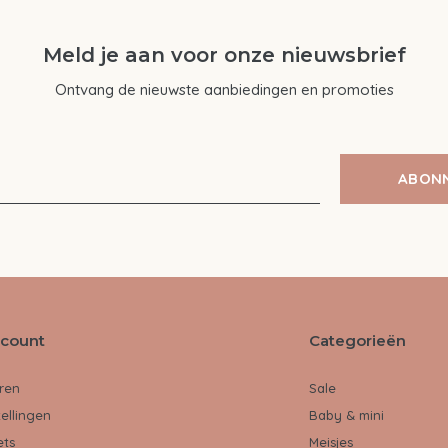
Meld je aan voor onze nieuwsbrief
Ontvang de nieuwste aanbiedingen en promoties
ABON
ccount
Categorieën
ren
Sale
tellingen
Baby & mini
ets
Meisjes