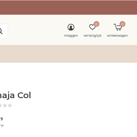
0
0
inloggen
verlanglijst
winkelwagen
aja Col
(0)
99
btw