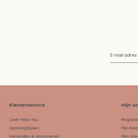
Klantenservice
Mijn a
Over Hello You
Registre
Openingstijden
Mijn bes
Verzenden & retourneren
Mijn tick