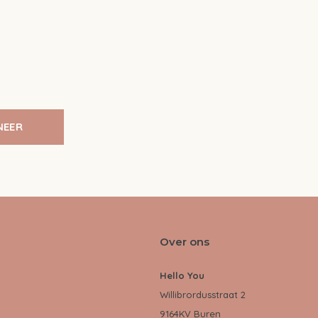
NEER
Over ons
Hello You
Willibrordusstraat 2
9164KV Buren