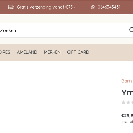
Gratis verzending vanaf €75,-
0646343431
IRES
AMELAND
MERKEN
GIFT CARD
Barts
Ym
€29,
Incl. 