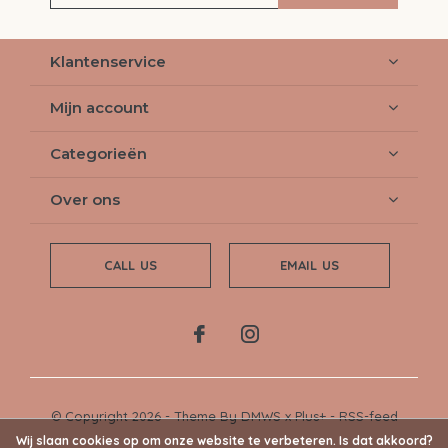
Klantenservice
Mijn account
Categorieën
Over ons
CALL US
EMAIL US
© Copyright
2026
- Theme By
DMWS
x
Plus+
-
RSS-feed
Wij slaan cookies op om onze website te verbeteren. Is dat akkoord?