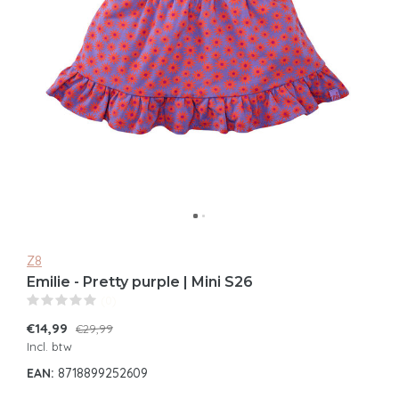
Z8
Emilie - Pretty purple | Mini S26
(0)
€14,99
€29,99
Incl. btw
EAN:
8718899252609