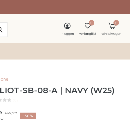
0
0
inloggen
verlanglijst
winkelwagen
one
LIOT-SB-08-A | NAVY (W25)
(0)
99
€39,99
-50%
btw