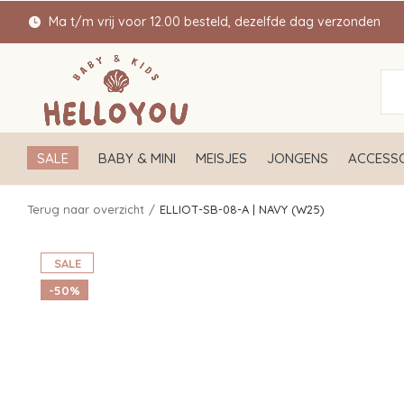
Ma t/m vrij voor 12.00 besteld, dezelfde dag verzonden
SALE
BABY & MINI
MEISJES
JONGENS
ACCESSO
Terug naar overzicht
ELLIOT-SB-08-A | NAVY (W25)
SALE
-50%