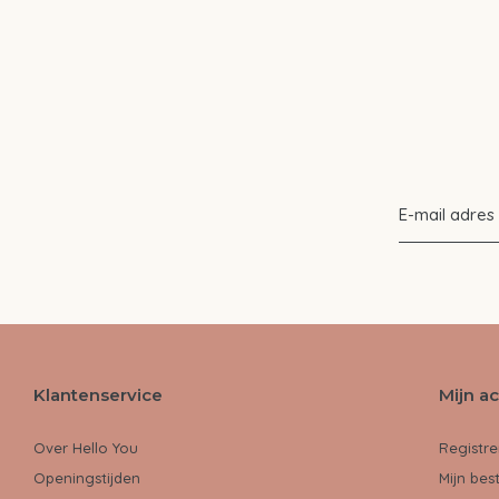
Klantenservice
Mijn a
Over Hello You
Registre
Openingstijden
Mijn bes