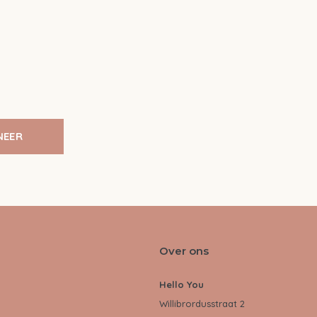
NEER
Over ons
Hello You
Willibrordusstraat 2