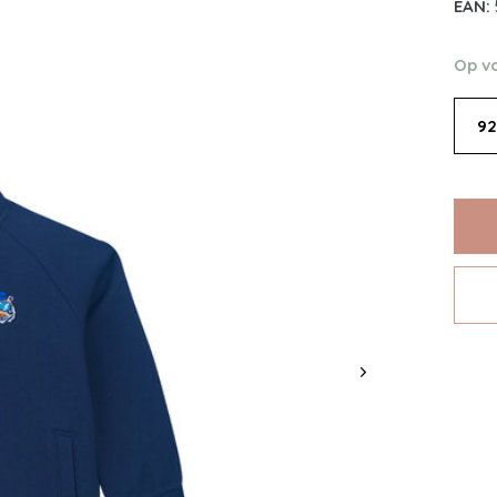
EAN:
Op v
92