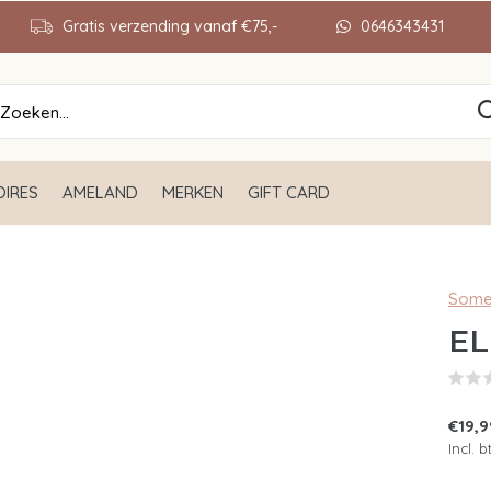
Gratis verzending vanaf €75,-
0646343431
IRES
AMELAND
MERKEN
GIFT CARD
Some
EL
€19,
Incl. 