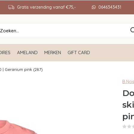
Gratis verzending vanaf €75,-
0646343431
IRES
AMELAND
MERKEN
GIFT CARD
0 | Geranium pink (287)
B.No
Do
sk
pi