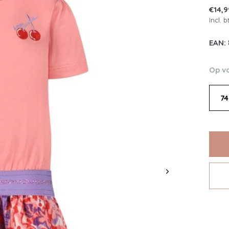
€14,
Incl. 
EAN:
Op v
74