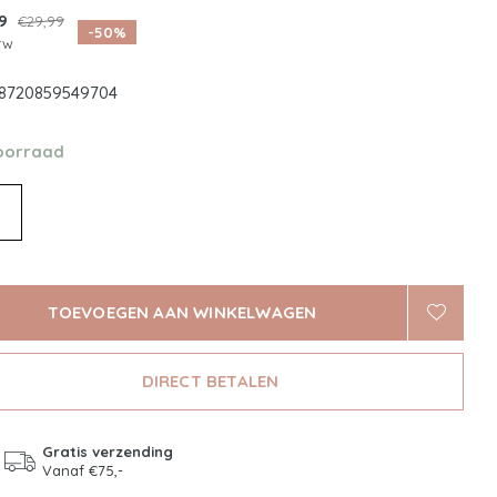
99
€29,99
-50%
btw
8720859549704
oorraad
TOEVOEGEN AAN WINKELWAGEN
DIRECT BETALEN
Gratis verzending
Vanaf €75,-