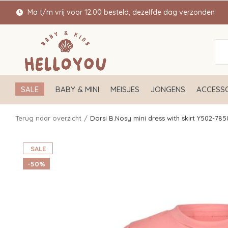
Ma t/m vrij voor 12.00 besteld, dezelfde dag verzonden
SALE
BABY & MINI
MEISJES
JONGENS
ACCESSO
Terug naar overzicht
Dorsi B.Nosy mini dress with skirt Y502-785
SALE
-50%