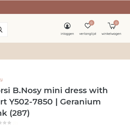
0
0
inloggen
verlanglijst
winkelwagen
sy
rsi B.Nosy mini dress with
irt Y502-7850 | Geranium
nk (287)
(0)