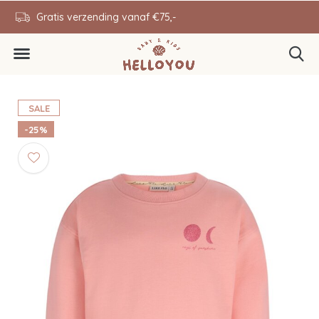
en
Gratis verzending vanaf €75,-
0646343431
SALE
-25%