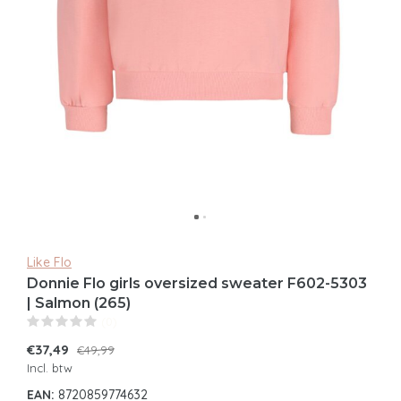
Like Flo
Donnie Flo girls oversized sweater F602-5303
| Salmon (265)
(0)
€37,49
€49,99
Incl. btw
EAN:
8720859774632