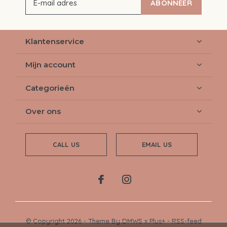
ABONNEER
Klantenservice
Mijn account
Categorieën
Over ons
CALL US
EMAIL US
© Copyright
2026
- Theme By
DMWS
x
Plus+
-
RSS-feed