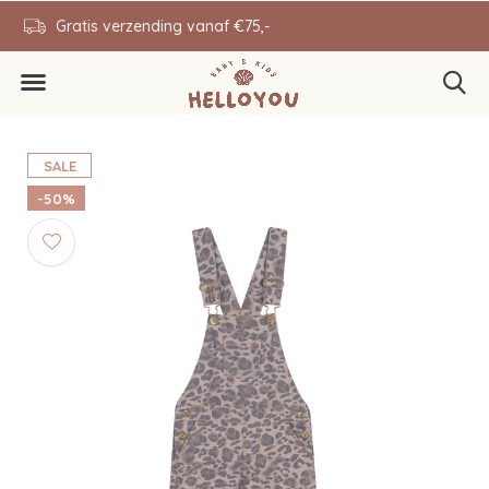
en
Gratis verzending vanaf €75,-
0646343431
SALE
-50%