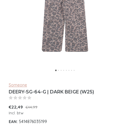
Someone
DEERY-SG-64-G | DARK BEIGE (W25)
(0)
€22,49
€44,99
Incl. btw
EAN:
5414876035199