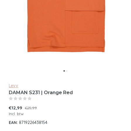
Levv
DAMAN S231 | Orange Red
(0)
€12,99
€25,99
Incl. btw
EAN:
8719226438154