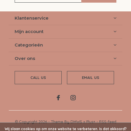
Klantenservice
Mijn account
Categorieën
Over ons
CALL US
EMAIL US
© Copyright
2026
- Theme By
DMWS
x
Plus+
-
RSS-feed
Wij slaan cookies op om onze website te verbeteren. Is dat akkoord?