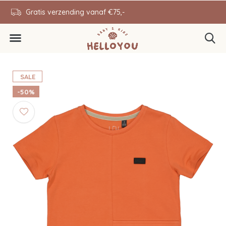
en
Gratis verzending vanaf €75,-
0646343431
SALE
-50%