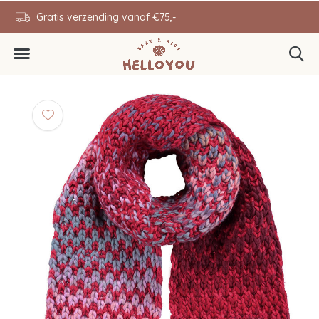
en
Gratis verzending vanaf €75,-
0646343431