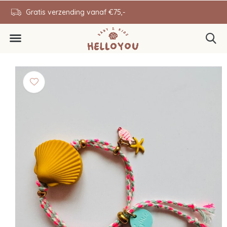
en
Gratis verzending vanaf €75,-
0646343431