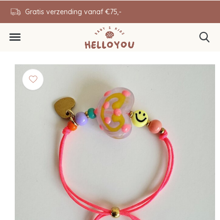
en
Gratis verzending vanaf €75,-
0646343431