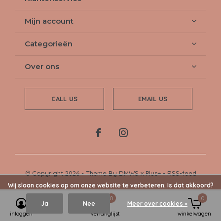
Mijn account
Categorieën
Over ons
CALL US
EMAIL US
© Copyright
2026
- Theme By
DMWS
x
Plus+
-
RSS-feed
Wij slaan cookies op om onze website te verbeteren. Is dat akkoord?
0
0
Ja
Nee
Meer over cookies »
inloggen
verlanglijst
winkelwagen