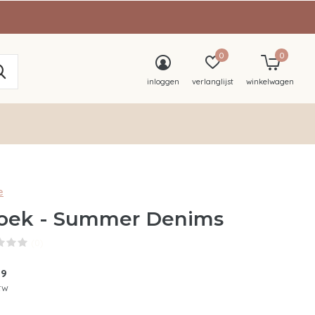
0
0
inloggen
verlanglijst
winkelwagen
e
oek - Summer Denims
(0)
99
btw