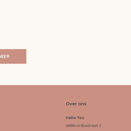
NEER
Over ons
Hello You
Willibrordusstraat 2