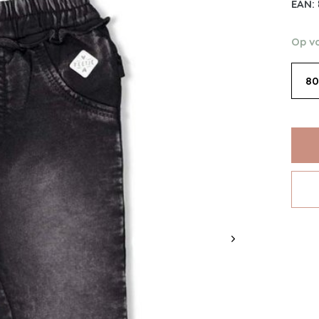
EAN:
Op v
80