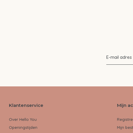
Klantenservice
Mijn a
Over Hello You
Registre
Openingstijden
Mijn bes