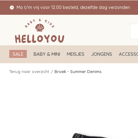
Ma t/m vrij voor 12.00 besteld, dezelfde dag verzonden
SALE
BABY & MINI
MEISJES
JONGENS
ACCESSO
Terug naar overzicht
Broek - Summer Denims