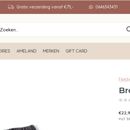
Gratis verzending vanaf €75,-
0646343431
IRES
AMELAND
MERKEN
GIFT CARD
Feetj
Br
€22,
Incl. 