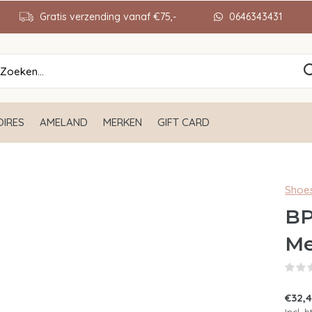
Gratis verzending vanaf €75,-
0646343431
IRES
AMELAND
MERKEN
GIFT CARD
Shoe
BP
Me
€32,