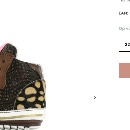
Incl. 
EAN:
Op v
22