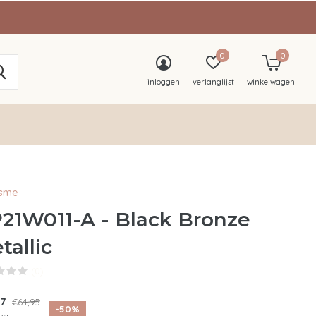
0
0
inloggen
verlanglijst
winkelwagen
sme
21W011-A - Black Bronze
tallic
(0)
47
€64,95
-50%