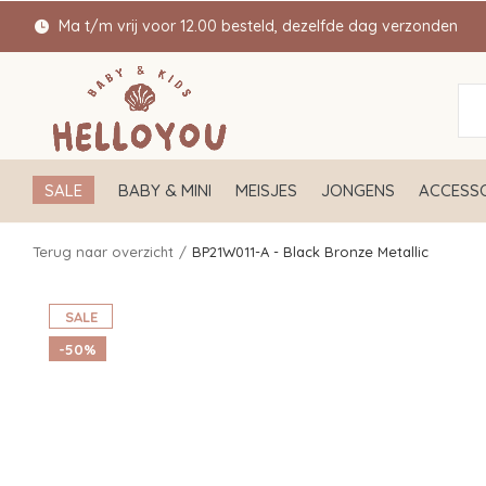
Ma t/m vrij voor 12.00 besteld, dezelfde dag verzonden
SALE
BABY & MINI
MEISJES
JONGENS
ACCESSO
Terug naar overzicht
BP21W011-A - Black Bronze Metallic
SALE
-50%