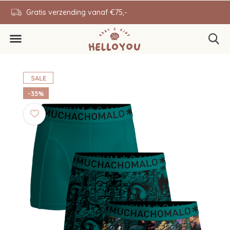
en
Gratis verzending vanaf €75,-
0646343431
SALE
-33%