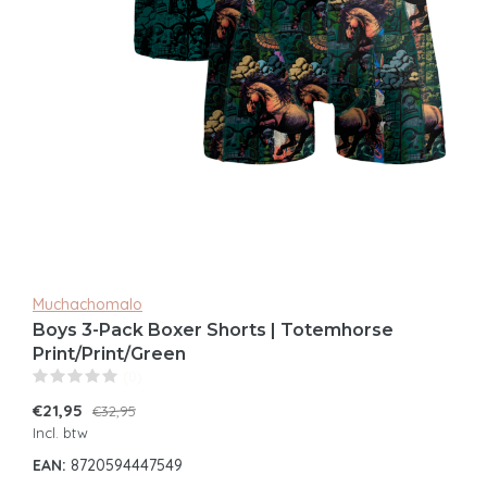
Muchachomalo
Boys 3-Pack Boxer Shorts | Totemhorse
Print/Print/Green
(0)
€21,95
€32,95
Incl. btw
EAN:
8720594447549