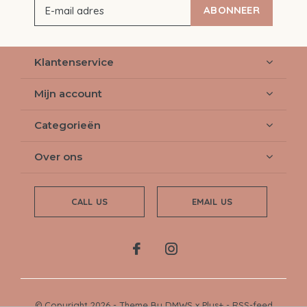
ABONNEER
Klantenservice
Mijn account
Categorieën
Over ons
CALL US
EMAIL US
© Copyright
2026
- Theme By
DMWS
x
Plus+
-
RSS-feed