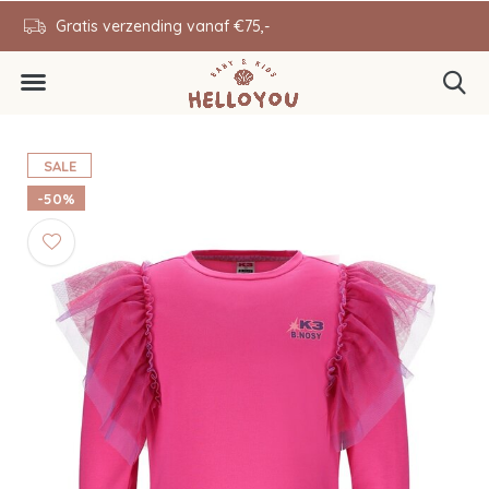
en
Gratis verzending vanaf €75,-
0646343431
SALE
-50%