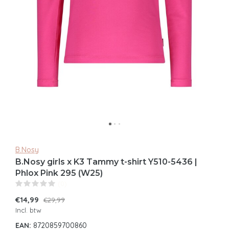
B.Nosy
B.Nosy girls x K3 Tammy t-shirt Y510-5436 |
Phlox Pink 295 (W25)
(0)
€14,99
€29,99
Incl. btw
EAN:
8720859700860