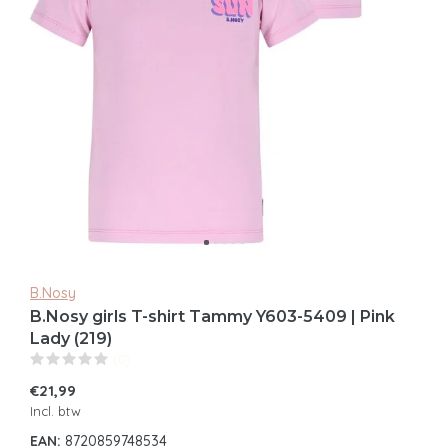
B.Nosy
B.Nosy girls T-shirt Tammy Y603-5409 | Pink
Lady (219)
(0)
€21,99
Incl. btw
EAN:
8720859748534