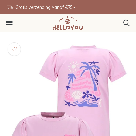
en
Gratis verzending vanaf €75,-
0646343431