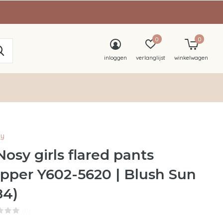
0
0
inloggen
verlanglijst
winkelwagen
sy
Nosy girls flared pants
pper Y602-5620 | Blush Sun
84)
(0)