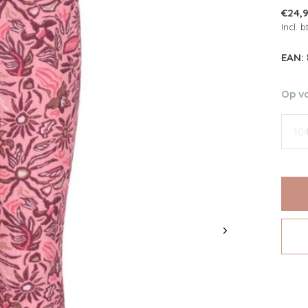
€24,
Incl. 
EAN:
Op v
10