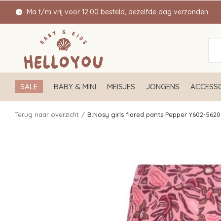
Ma t/m vrij voor 12.00 besteld, dezelfde dag verzonden
SALE
BABY & MINI
MEISJES
JONGENS
ACCESSO
Terug naar overzicht
B.Nosy girls flared pants Pepper Y602-5620