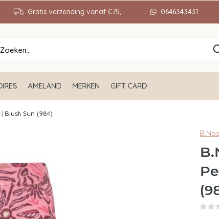
Gratis verzending vanaf €75,-
0646343431
IRES
AMELAND
MERKEN
GIFT CARD
 | Blush Sun (984)
B.No
B.
Pe
(9