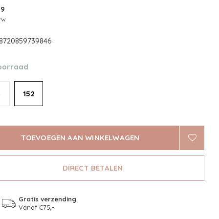
99
btw
8720859739846
oorraad
4
152
TOEVOEGEN AAN WINKELWAGEN
DIRECT BETALEN
Gratis verzending
Vanaf €75,-