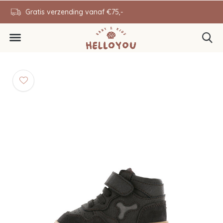
en
Gratis verzending vanaf €75,-
0646343431