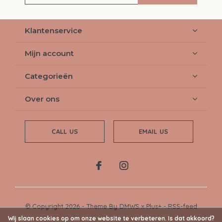
Klantenservice
Mijn account
Categorieën
Over ons
CALL US
EMAIL US
© Copyright
2026
- Theme By
DMWS
x
Plus+
-
RSS-feed
Wij slaan cookies op om onze website te verbeteren. Is dat akkoord?