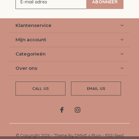
ABONNEER
Klantenservice
Mijn account
Categorieën
Over ons
CALL US
EMAIL US
© Copyright
2026
- Theme By
DMWS
x
Plus+
-
RSS-feed