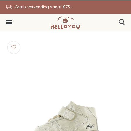
en
Gratis verzending vanaf €75,-
0646343431