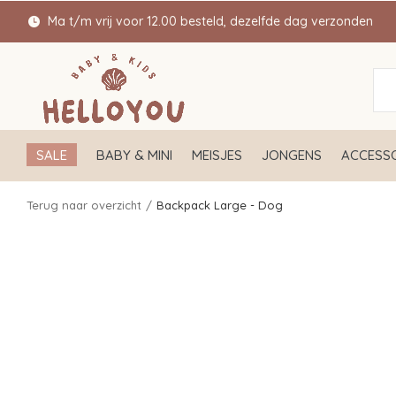
Ma t/m vrij voor 12.00 besteld, dezelfde dag verzonden
SALE
BABY & MINI
MEISJES
JONGENS
ACCESSO
Terug naar overzicht
Backpack Large - Dog