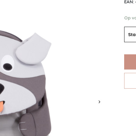
EAN:
Op v
St