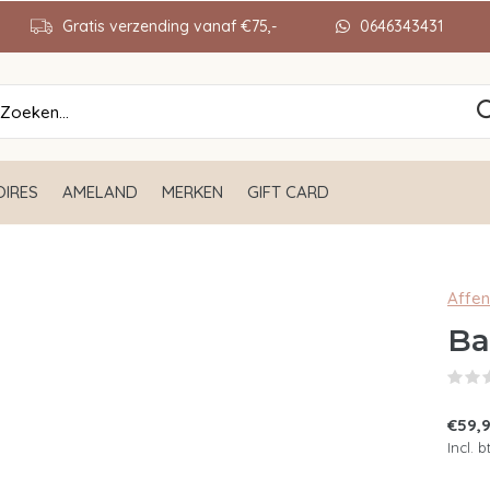
Gratis verzending vanaf €75,-
0646343431
IRES
AMELAND
MERKEN
GIFT CARD
Affe
Ba
€59,
Incl. 