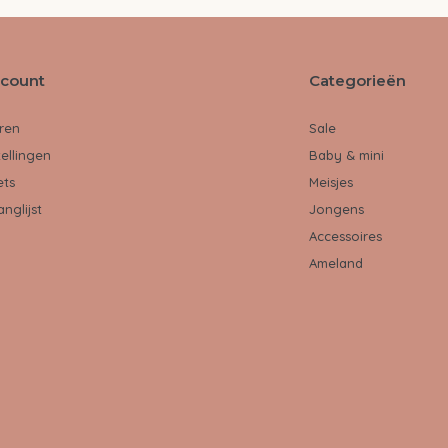
ccount
Categorieën
ren
Sale
tellingen
Baby & mini
ets
Meisjes
anglijst
Jongens
Accessoires
Ameland