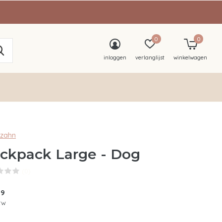
0
0
inloggen
verlanglijst
winkelwagen
nzahn
ckpack Large - Dog
(0)
99
btw