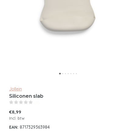
Jollein
Siliconen slab
(0)
€8,99
Incl. btw
EAN:
8717329363984