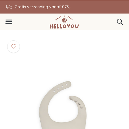
en
Gratis verzending vanaf €75,-
0646343431