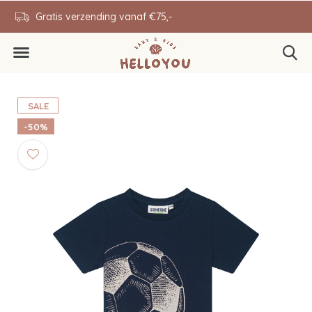
en
Gratis verzending vanaf €75,-
0646343431
SALE
-50%