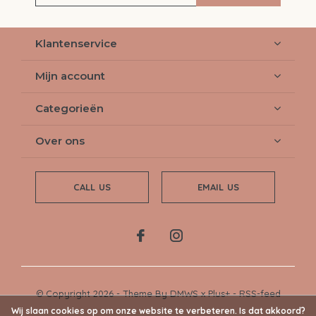
Klantenservice
Mijn account
Categorieën
Over ons
CALL US
EMAIL US
© Copyright
2026
- Theme By
DMWS
x
Plus+
-
RSS-feed
Wij slaan cookies op om onze website te verbeteren. Is dat akkoord?