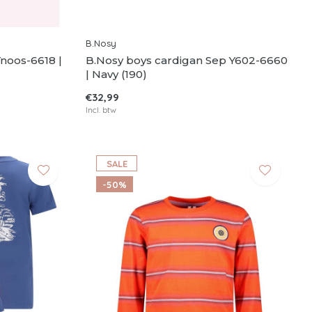
B.Nosy
Ynoos-6618 |
B.Nosy boys cardigan Sep Y602-6660
| Navy (190)
€32,99
Incl. btw
SALE
-50%