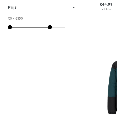
Hello You x Eilandstijl
€44,99
Prijs
Incl. btw
Indian Blue Jeans
€0
-
€150
Levv
Like Flo
Mini Rebels
Minymo
Muchachomalo
Retour
Someone
Z8