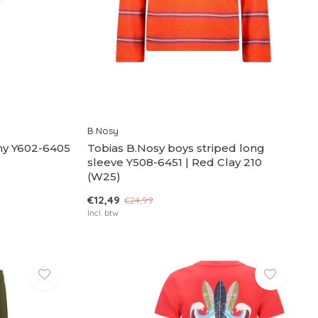
B.Nosy
my Y602-6405
Tobias B.Nosy boys striped long
sleeve Y508-6451 | Red Clay 210
(W25)
€12,49
€24,99
Incl. btw