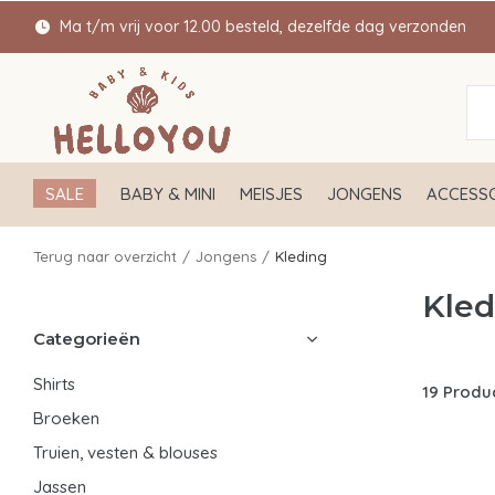
Ma t/m vrij voor 12.00 besteld, dezelfde dag verzonden
SALE
BABY & MINI
MEISJES
JONGENS
ACCESSO
Terug naar overzicht
Jongens
Kleding
Kled
Categorieën
Shirts
19 Produ
Broeken
Truien, vesten & blouses
Jassen