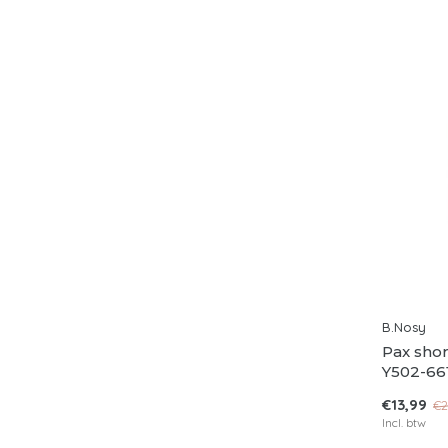
B.Nosy
Pax shor
Y502-661
€13,99
€2
Incl. btw