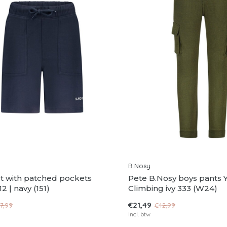
B.Nosy
t with patched pockets
Pete B.Nosy boys pants 
2 | navy (151)
Climbing ivy 333 (W24)
€21,49
7,99
€42,99
Incl. btw