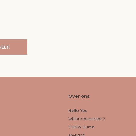
NEER
Over ons
Hello You
Willibrordusstraat 2
9164KV Buren
Ameland