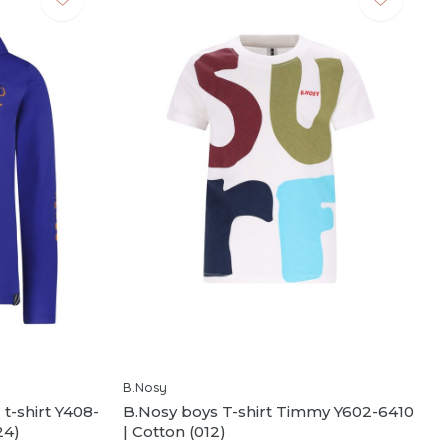
B.Nosy
t-shirt Y408-
B.Nosy boys T-shirt Timmy Y602-6410
24)
| Cotton (012)