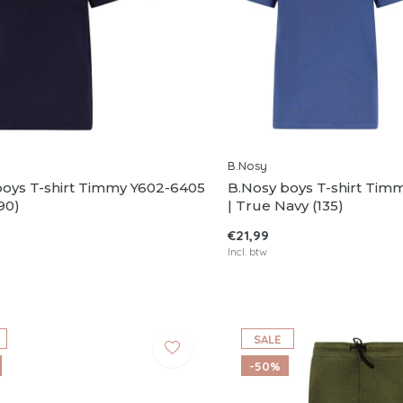
B.Nosy
boys T-shirt Timmy Y602-6405
B.Nosy boys T-shirt Tim
90)
| True Navy (135)
€21,99
Incl. btw
SALE
-50%