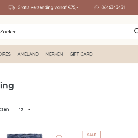
Gratis verzending vanaf €75,-
0646343431
IRES
AMELAND
MERKEN
GIFT CARD
ing
cten
SALE