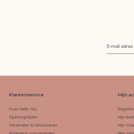
Klantenservice
Mijn a
Over Hello You
Registre
Openingstijden
Mijn bes
Verzenden & retourneren
Mijn tick
Algemene voorwaarden
Mijn verl