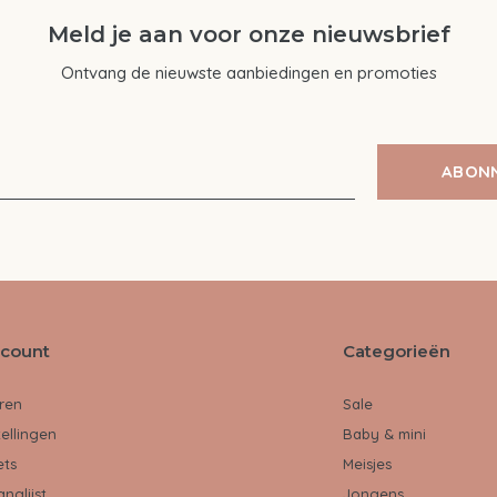
Meld je aan voor onze nieuwsbrief
Ontvang de nieuwste aanbiedingen en promoties
ABON
ccount
Categorieën
ren
Sale
tellingen
Baby & mini
ets
Meisjes
anglijst
Jongens